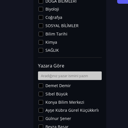
DOĞA BİLİMLERİ
Biyoloji
Coğrafya
SOSYAL BİLİMLER
Bilim Tarihi
Kimya
SAĞLIK
Sanat Tarihi
Yazara Göre
Fizik
Yer Bilimleri
Astronomi ve Uzay
Demet Demir
Noroloji
Sibel Büyük
Matematik
Konya Bilim Merkezi
Teknoloji
Ayşe Kübra Gürel Küçükkırlı
İklim Değişikliği
Gülnur Şener
Arkeoloji
Beyza Başar