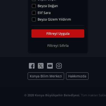
Kültür&Sanat
Beyza Doğan
Yaşam Tavsiyeleri
Elif Sara
Merakoloji
Beyza Gizem Yıldırım
Sağlık Tümü
İlknur İyigökler
Nadir Hastalıklar
Büşra Elif Kıvrak
Filtreyi Uygula
Eğitim Bilimleri
Fatma Beyza Öztürk
Filtreyi Sıfırla
Can TORUN
Hasan Gürel
Dilara Güven
Elif Sara
Ayşe Edanur Başer
Konya Bilim Merkezi
Hakkımızda
Gözde Düriye Alkan
Onur Erdoğan
Ceren Eda Erol
© 2020 Konya Büyükşehir Belediyesi.
Tüm Hakları Saklıd
Hacer Nur Küçükkırlı