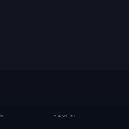
ır
ABRANERO