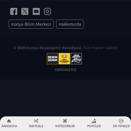
Konya Bilim Merkezi
Hakkımızda
© 2020 Konya Büyükşehir Belediyesi.
Tüm Hakları Saklıdır
ABRANERO
ANASAYFA
RASTGELE
KATEGORİLER
POPÜLER
EN YENİLER