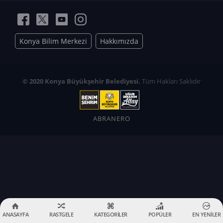
Konya Bilim Merkezi
Hakkımızda
© 2020 Konya Büyükşehir Belediyesi.
Tüm Hakları Saklıdır
ABRANERO
ANASAYFA
RASTGELE
KATEGORİLER
POPÜLER
EN YENİLER