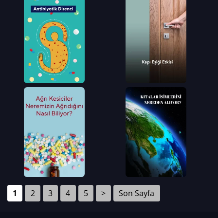
1
2
3
4
5
>
Son Sayfa