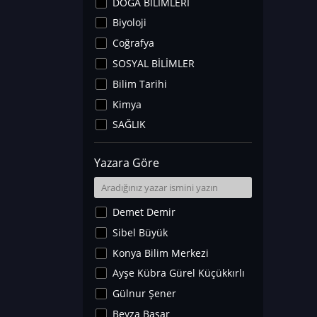
DOĞA BİLİMLERİ
Biyoloji
Coğrafya
SOSYAL BİLİMLER
Bilim Tarihi
Kimya
SAĞLIK
Sanat Tarihi
Yazara Göre
Fizik
Yer Bilimleri
Astronomi ve Uzay
Demet Demir
Noroloji
Sibel Büyük
Matematik
Konya Bilim Merkezi
Teknoloji
Ayşe Kübra Gürel Küçükkırlı
İklim Değişikliği
Gülnur Şener
Arkeoloji
Beyza Başar