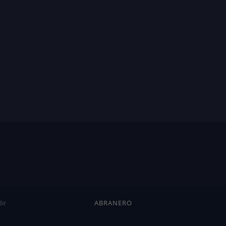
ır
ABRANERO