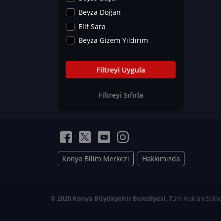
Kültür&Sanat
Beyza Doğan
Yaşam Tavsiyeleri
Elif Sara
Merakoloji
Beyza Gizem Yıldırım
Sağlık Tümü
İlknur İyigökler
Nadir Hastalıklar
Büşra Elif Kıvrak
Filtreyi Uygula
Eğitim Bilimleri
Fatma Beyza Öztürk
Filtreyi Sıfırla
Can TORUN
Hasan Gürel
Dilara Güven
Elif Sara
Ayşe Edanur Başer
Konya Bilim Merkezi
Hakkımızda
Gözde Düriye Alkan
Onur Erdoğan
Ceren Eda Erol
© 2020 Konya Büyükşehir Belediyesi.
Tüm Hakları Saklıd
Hacer Nur Küçükkırlı