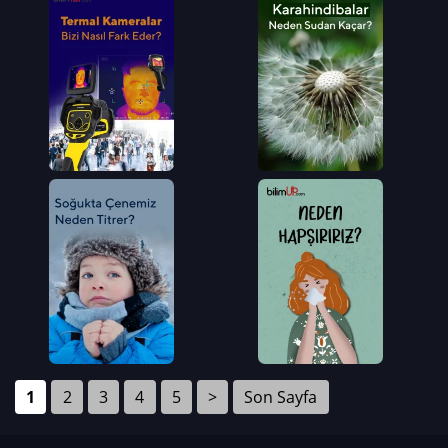
1
2
3
4
5
>
Son Sayfa