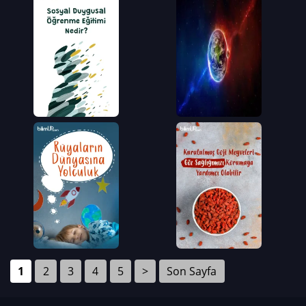
1
2
3
4
5
>
Son Sayfa