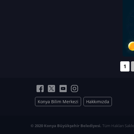
Neriman Nur Bahçıvan
İmran Verirşen
Mehmet Küçüktongur
Elmas Nur İbaoğlu
Yasemin Cömert
Müzeyyen Kalfazade
Zeynep Deresoy
Müzeyyen Büyüksamancı
1
Nazlı Ecem Görü
Esra Nur ELMAS
Konya Bilim Merkezi
Hakkımızda
© 2020 Konya Büyükşehir Belediyesi.
Tüm Hakları Saklıd