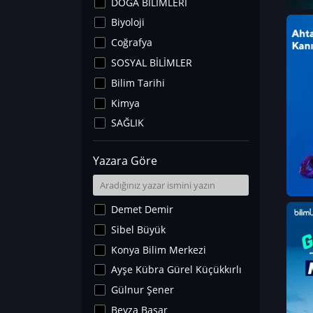
DOĞA BİLİMLERİ
Biyoloji
Coğrafya
SOSYAL BİLİMLER
Bilim Tarihi
Kimya
SAĞLIK
Sanat Tarihi
Yazara Göre
Fizik
Yer Bilimleri
Astronomi ve Uzay
Demet Demir
Noroloji
Sibel Büyük
Matematik
Konya Bilim Merkezi
Teknoloji
Ayşe Kübra Gürel Küçükkırlı
İklim Değişikliği
Gülnur Şener
Arkeoloji
Beyza Başar