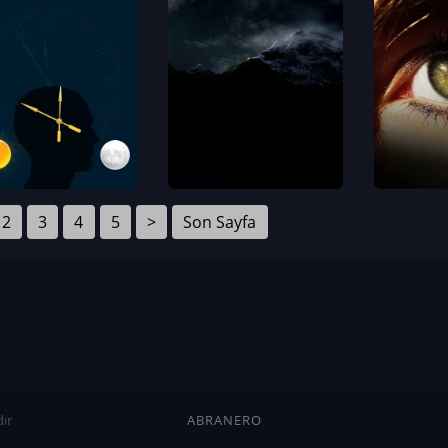
2
3
4
5
>
Son Sayfa
ır
ABRANERO