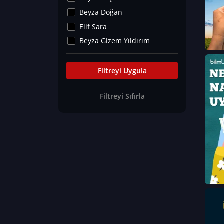
Kültür&Sanat
Beyza Doğan
Yaşam Tavsiyeleri
Elif Sara
Merakoloji
Beyza Gizem Yıldırım
Sağlık Tümü
İlknur İyigökler
Nadir Hastalıklar
Büşra Elif Kıvrak
Filtreyi Uygula
Eğitim Bilimleri
Fatma Beyza Öztürk
Filtreyi Sıfırla
Can TORUN
Hasan Gürel
Dilara Güven
Elif Sara
Ayşe Edanur Başer
Gözde Düriye Alkan
Onur Erdoğan
Ceren Eda Erol
Hacer Nur Küçükkırlı