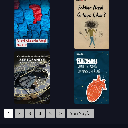
1
2
3
4
5
>
Son Sayfa