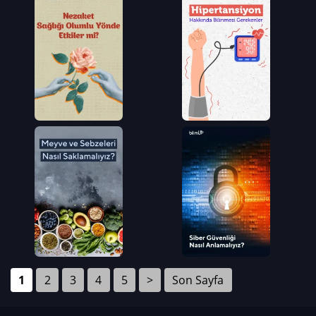
1
2
3
4
5
>
Son Sayfa