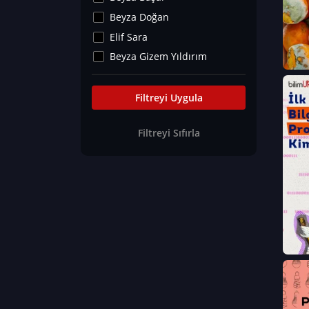
Kültür&Sanat
Beyza Doğan
Yaşam Tavsiyeleri
Elif Sara
Merakoloji
Beyza Gizem Yıldırım
Sağlık Tümü
İlknur İyigökler
Nadir Hastalıklar
Büşra Elif Kıvrak
Filtreyi Uygula
Eğitim Bilimleri
Fatma Beyza Öztürk
Filtreyi Sıfırla
Can TORUN
Hasan Gürel
Dilara Güven
Elif Sara
Ayşe Edanur Başer
Gözde Düriye Alkan
Onur Erdoğan
Ceren Eda Erol
Hacer Nur Küçükkırlı