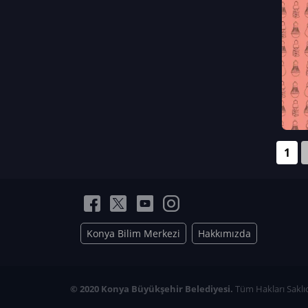
Neriman Nur Bahçıvan
İmran Verirşen
Mehmet Küçüktongur
Elmas Nur İbaoğlu
Yasemin Cömert
Müzeyyen Kalfazade
Zeynep Deresoy
Müzeyyen Büyüksamancı
1
Nazlı Ecem Görü
Esra Nur ELMAS
Konya Bilim Merkezi
Hakkımızda
© 2020 Konya Büyükşehir Belediyesi.
Tüm Hakları Saklıd