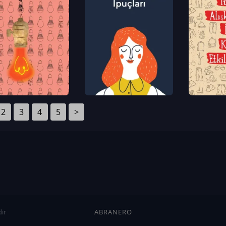
2
3
4
5
>
ır
ABRANERO