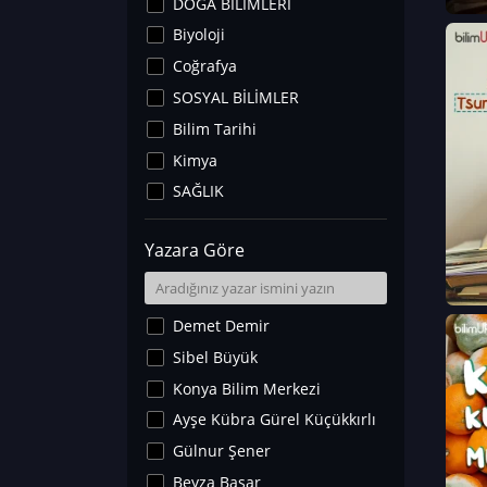
DOĞA BİLİMLERİ
Biyoloji
Coğrafya
SOSYAL BİLİMLER
Bilim Tarihi
Kimya
SAĞLIK
Sanat Tarihi
Yazara Göre
Fizik
Yer Bilimleri
Astronomi ve Uzay
Demet Demir
Noroloji
Sibel Büyük
Matematik
Konya Bilim Merkezi
Teknoloji
Ayşe Kübra Gürel Küçükkırlı
İklim Değişikliği
Gülnur Şener
Arkeoloji
Beyza Başar