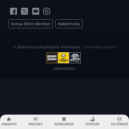
Konya Bilim Merkezi
Hakkımızda
© 2020 Konya Büyükşehir Belediyesi.
Tüm Hakları Saklıdır
ABRANERO
ANASAYFA
RASTGELE
KATEGORİLER
POPÜLER
EN YENİLER