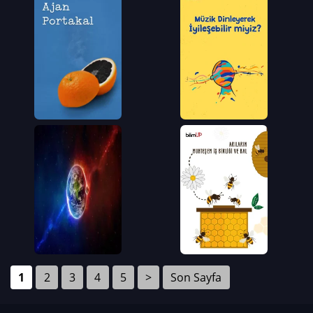
1
2
3
4
5
>
Son Sayfa