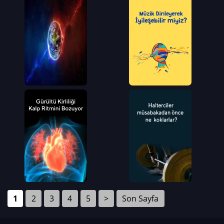
1
2
3
4
5
>
Son Sayfa