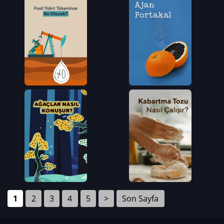
1
2
3
4
5
>
Son Sayfa