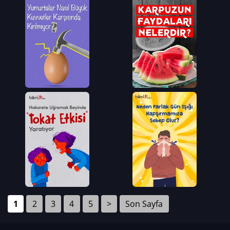
1
2
3
4
5
>
Son Sayfa