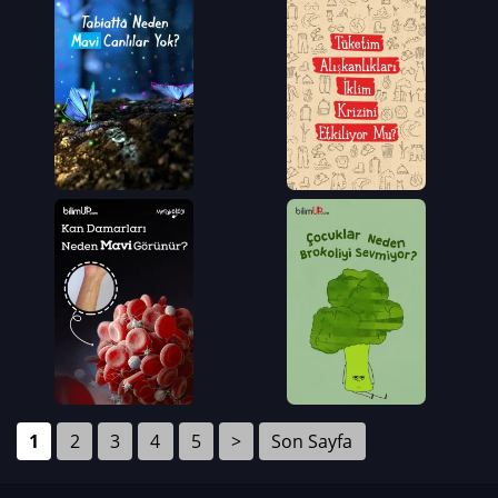
1
2
3
4
5
>
Son Sayfa