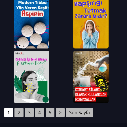
1
2
3
4
5
>
Son Sayfa