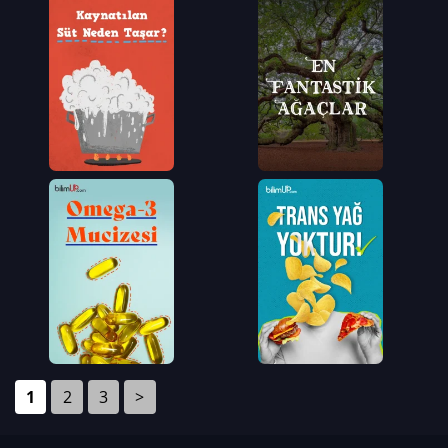
1
2
3
>