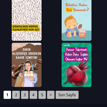
1
2
3
4
5
>
Son Sayfa