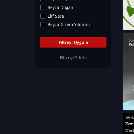
Kültür&Sanat
Beyza Doğan
Yaşam Tavsiyeleri
Elif Sara
Merakoloji
Beyza Gizem Yıldırım
Sağlık Tümü
İlknur İyigökler
Nadir Hastalıklar
Büşra Elif Kıvrak
Filtreyi Uygula
Eğitim Bilimleri
Fatma Beyza Öztürk
Filtreyi Sıfırla
Can TORUN
Hasan Gürel
Dilara Güven
Elif Sara
Ayşe Edanur Başer
Gözde Düriye Alkan
Onur Erdoğan
Ceren Eda Erol
Hacer Nur Küçükkırlı