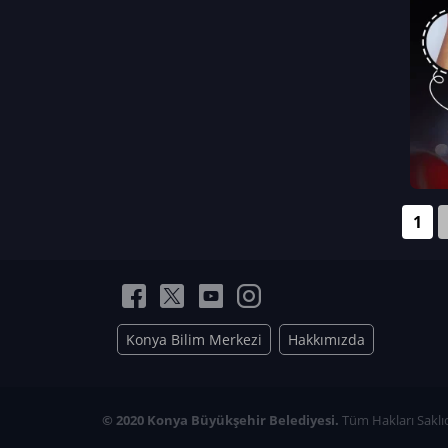
Neriman Nur Bahçıvan
İmran Verirşen
Mehmet Küçüktongur
Elmas Nur İbaoğlu
Yasemin Cömert
Müzeyyen Kalfazade
Zeynep Deresoy
Müzeyyen Büyüksamancı
1
Nazlı Ecem Görü
Esra Nur ELMAS
Konya Bilim Merkezi
Hakkımızda
© 2020 Konya Büyükşehir Belediyesi.
Tüm Hakları Saklıd