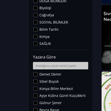
DOĞA BİLİMLERİ
Biyoloji
Coğrafya
SOSYAL BİLİMLER
Bilim Tarihi
Kimya
SAĞLIK
Sanat Tarihi
Yazara Göre
Fizik
Yer Bilimleri
Astronomi ve Uzay
Demet Demir
Noroloji
Sibel Büyük
Matematik
Konya Bilim Merkezi
Teknoloji
Ayşe Kübra Gürel Küçükkırlı
İklim Değişikliği
Gülnur Şener
Arkeoloji
Beyza Başar