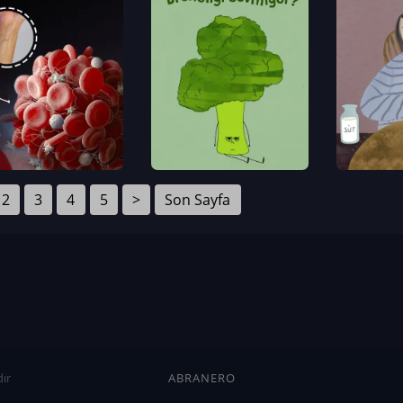
2
3
4
5
>
Son Sayfa
ır
ABRANERO