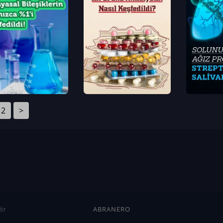
2
>
ır
ABRANERO