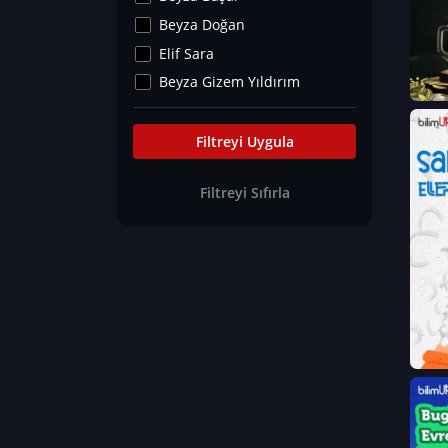
Kültür&Sanat
Beyza Doğan
Yaşam Tavsiyeleri
Elif Sara
Merakoloji
Beyza Gizem Yıldırım
Sağlık Tümü
İlknur İyigökler
Nadir Hastalıklar
Büşra Elif Kıvrak
Filtreyi Uygula
Eğitim Bilimleri
Fatma Beyza Öztürk
Filtreyi Sıfırla
Can TORUN
Hasan Gürel
Dilara Güven
Elif Sara
Ayşe Edanur Başer
Gözde Düriye Alkan
Onur Erdoğan
Ceren Eda Erol
Hacer Nur Küçükkırlı