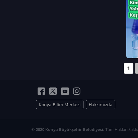
Neriman Nur Bahçıvan
İmran Verirşen
Mehmet Küçüktongur
Elmas Nur İbaoğlu
Yasemin Cömert
Müzeyyen Kalfazade
Zeynep Deresoy
Müzeyyen Büyüksamancı
1
Nazlı Ecem Görü
Esra Nur ELMAS
Konya Bilim Merkezi
Hakkımızda
© 2020 Konya Büyükşehir Belediyesi.
Tüm Hakları Saklıd