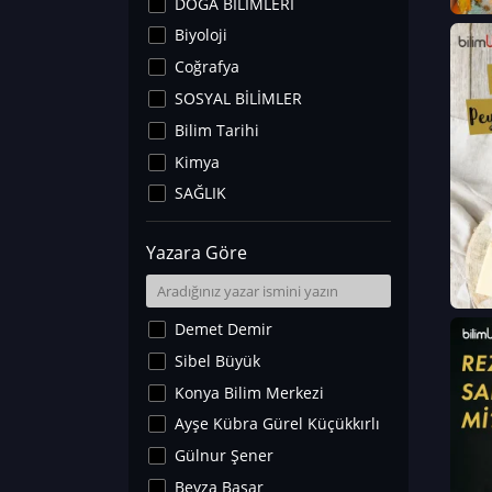
DOĞA BİLİMLERİ
Biyoloji
Coğrafya
SOSYAL BİLİMLER
Bilim Tarihi
Kimya
SAĞLIK
Sanat Tarihi
Yazara Göre
Fizik
Yer Bilimleri
Astronomi ve Uzay
Demet Demir
Noroloji
Sibel Büyük
Matematik
Konya Bilim Merkezi
Teknoloji
Ayşe Kübra Gürel Küçükkırlı
İklim Değişikliği
Gülnur Şener
Arkeoloji
Beyza Başar