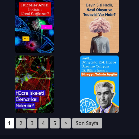
1
2
3
4
5
>
Son Sayfa