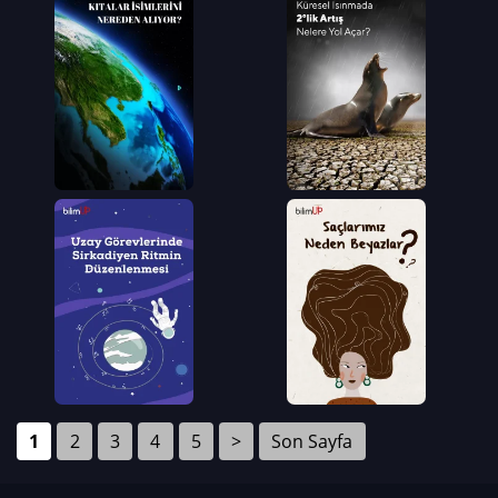
1
2
3
4
5
>
Son Sayfa