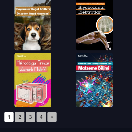
1
2
3
4
>