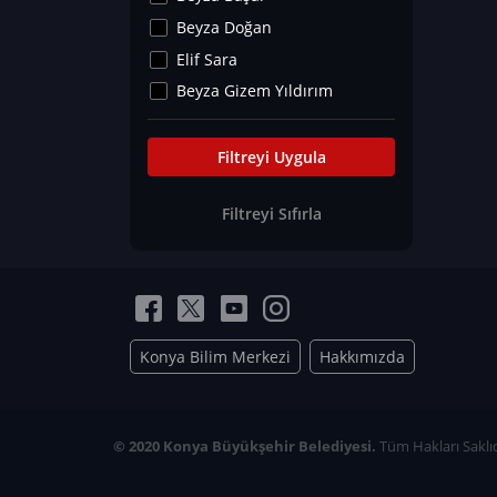
Kültür&Sanat
Beyza Doğan
Yaşam Tavsiyeleri
Elif Sara
Merakoloji
Beyza Gizem Yıldırım
Sağlık Tümü
İlknur İyigökler
Nadir Hastalıklar
Büşra Elif Kıvrak
Filtreyi Uygula
Eğitim Bilimleri
Fatma Beyza Öztürk
Filtreyi Sıfırla
Can TORUN
Hasan Gürel
Dilara Güven
Elif Sara
Ayşe Edanur Başer
Konya Bilim Merkezi
Hakkımızda
Gözde Düriye Alkan
Onur Erdoğan
Ceren Eda Erol
© 2020 Konya Büyükşehir Belediyesi.
Tüm Hakları Saklıd
Hacer Nur Küçükkırlı