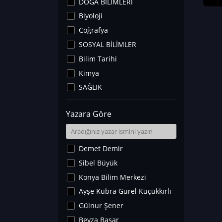
DOĞA BİLİMLERİ
Biyoloji
Coğrafya
SOSYAL BİLİMLER
Bilim Tarihi
Kimya
SAĞLIK
Sanat Tarihi
Yazara Göre
Fizik
Yer Bilimleri
Astronomi ve Uzay
Demet Demir
Noroloji
Sibel Büyük
Matematik
Konya Bilim Merkezi
Teknoloji
Ayşe Kübra Gürel Küçükkırlı
İklim Değişikliği
Gülnur Şener
Arkeoloji
Beyza Başar