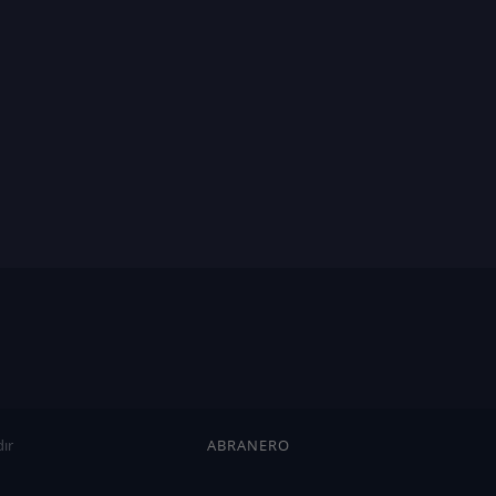
ır
ABRANERO