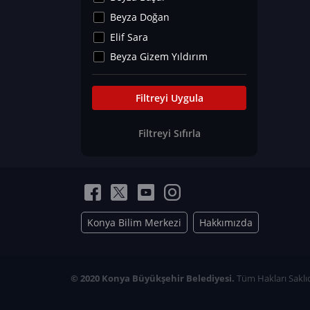
Kültür&Sanat
Beyza Doğan
Yaşam Tavsiyeleri
Elif Sara
Merakoloji
Beyza Gizem Yıldırım
Sağlık Tümü
İlknur İyigökler
Nadir Hastalıklar
Büşra Elif Kıvrak
Filtreyi Uygula
Eğitim Bilimleri
Fatma Beyza Öztürk
Filtreyi Sıfırla
Can TORUN
Hasan Gürel
Dilara Güven
Elif Sara
Ayşe Edanur Başer
Konya Bilim Merkezi
Hakkımızda
Gözde Düriye Alkan
Onur Erdoğan
Ceren Eda Erol
© 2020 Konya Büyükşehir Belediyesi.
Tüm Hakları Saklıd
Hacer Nur Küçükkırlı