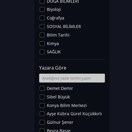
DOĞA BİLİMLERİ
Biyoloji
Coğrafya
SOSYAL BİLİMLER
Bilim Tarihi
Kimya
SAĞLIK
Sanat Tarihi
Yazara Göre
Fizik
Yer Bilimleri
Astronomi ve Uzay
Demet Demir
Noroloji
Sibel Büyük
Matematik
Konya Bilim Merkezi
Teknoloji
Ayşe Kübra Gürel Küçükkırlı
İklim Değişikliği
Gülnur Şener
Arkeoloji
Beyza Başar