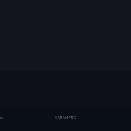
ır
ABRANERO