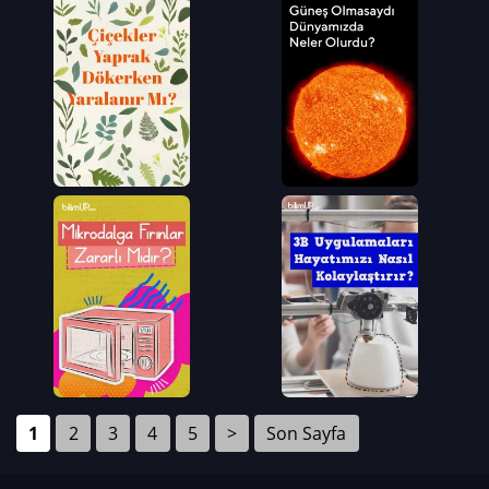
1
2
3
4
5
>
Son Sayfa