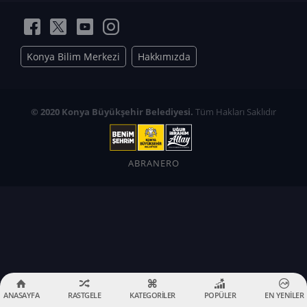
Konya Bilim Merkezi
Hakkımızda
© 2020 Konya Büyükşehir Belediyesi.
Tüm Hakları Saklıdır
ABRANERO
ANASAYFA
RASTGELE
KATEGORİLER
POPÜLER
EN YENİLER