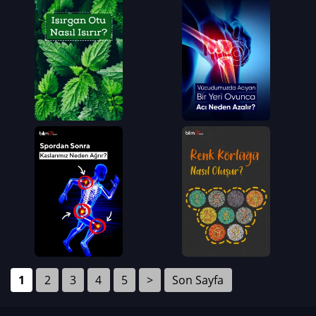
1
2
3
4
5
>
Son Sayfa