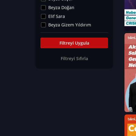
Kültür&Sanat
Beyza Doğan
Yaşam Tavsiyeleri
Elif Sara
Merakoloji
Beyza Gizem Yıldırım
Sağlık Tümü
İlknur İyigökler
Nadir Hastalıklar
Büşra Elif Kıvrak
Filtreyi Uygula
Eğitim Bilimleri
Fatma Beyza Öztürk
Filtreyi Sıfırla
Can TORUN
Hasan Gürel
Dilara Güven
Elif Sara
Ayşe Edanur Başer
Gözde Düriye Alkan
Onur Erdoğan
Ceren Eda Erol
Hacer Nur Küçükkırlı