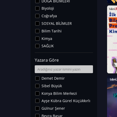
DOĞA BİLİMLERİ
Biyoloji
Coğrafya
SOSYAL BİLİMLER
Bilim Tarihi
Kimya
SAĞLIK
Sanat Tarihi
Yazara Göre
Fizik
Yer Bilimleri
Astronomi ve Uzay
Demet Demir
Noroloji
Sibel Büyük
Matematik
Konya Bilim Merkezi
Teknoloji
Ayşe Kübra Gürel Küçükkırlı
İklim Değişikliği
Gülnur Şener
Arkeoloji
Beyza Başar