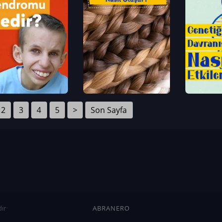
2
3
4
5
>
Son Sayfa
ır
ABRANERO