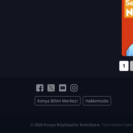
Neriman Nur Bahçıvan
İmran Verirşen
Mehmet Küçüktongur
Elmas Nur İbaoğlu
Yasemin Cömert
Müzeyyen Kalfazade
Zeynep Deresoy
Müzeyyen Büyüksamancı
1
Nazlı Ecem Görü
Esra Nur ELMAS
Konya Bilim Merkezi
Hakkımızda
© 2020 Konya Büyükşehir Belediyesi.
Tüm Hakları Saklıd