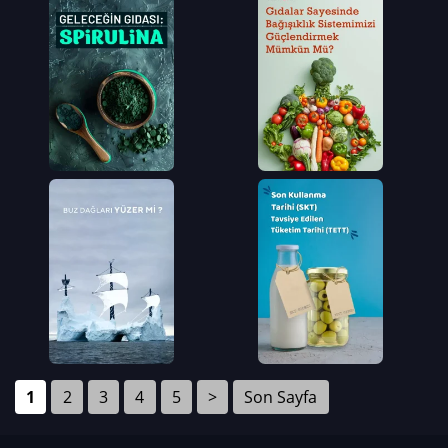
1
2
3
4
5
>
Son Sayfa