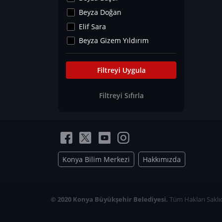
Kültür&Sanat
Beyza Doğan
Yaşam Tavsiyeleri
Elif Sara
Merakoloji
Beyza Gizem Yıldırım
Sağlık Tümü
İlknur İyigökler
Nadir Hastalıklar
Büşra Elif Kıvrak
Filtreyi Uygula
Eğitim Bilimleri
Fatma Beyza Öztürk
Filtreyi Sıfırla
Can TORUN
Hasan Gürel
Dilara Güven
Elif Sara
Ayşe Edanur Başer
Konya Bilim Merkezi
Hakkımızda
Gözde Düriye Alkan
Onur Erdoğan
Ceren Eda Erol
© 2020 Konya Büyükşehir Belediyesi.
Tüm Hakları Saklıd
Hacer Nur Küçükkırlı