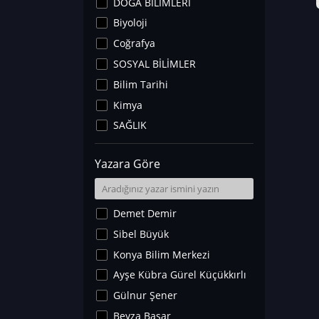
DOĞA BİLİMLERİ
Biyoloji
Coğrafya
SOSYAL BİLİMLER
Bilim Tarihi
Kimya
SAĞLIK
Sanat Tarihi
Yazara Göre
Fizik
Yer Bilimleri
Astronomi ve Uzay
Demet Demir
Noroloji
Sibel Büyük
Matematik
Konya Bilim Merkezi
Teknoloji
Ayşe Kübra Gürel Küçükkırlı
İklim Değişikliği
Gülnur Şener
Arkeoloji
Beyza Başar