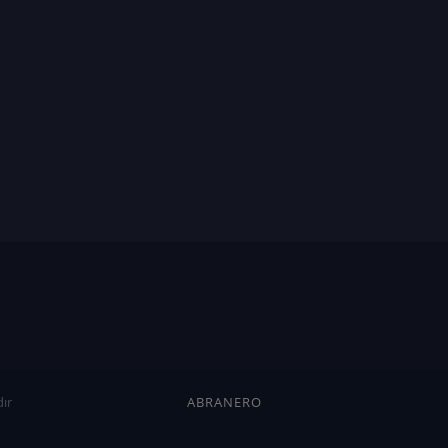
ır
ABRANERO