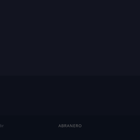
ır
ABRANERO