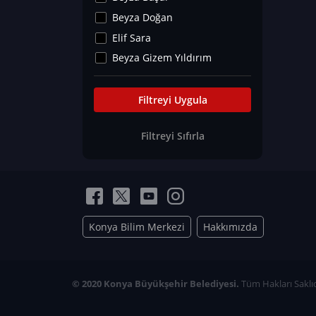
Kültür&Sanat
Beyza Doğan
Yaşam Tavsiyeleri
Elif Sara
Merakoloji
Beyza Gizem Yıldırım
Sağlık Tümü
İlknur İyigökler
Nadir Hastalıklar
Büşra Elif Kıvrak
Filtreyi Uygula
Eğitim Bilimleri
Fatma Beyza Öztürk
Filtreyi Sıfırla
Can TORUN
Hasan Gürel
Dilara Güven
Elif Sara
Ayşe Edanur Başer
Konya Bilim Merkezi
Hakkımızda
Gözde Düriye Alkan
Onur Erdoğan
Ceren Eda Erol
© 2020 Konya Büyükşehir Belediyesi.
Tüm Hakları Saklıd
Hacer Nur Küçükkırlı