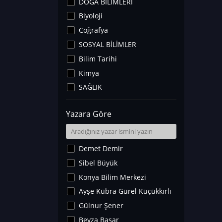
DOĞA BİLİMLERİ
Biyoloji
Coğrafya
SOSYAL BİLİMLER
Bilim Tarihi
Kimya
SAĞLIK
Sanat Tarihi
Yazara Göre
Fizik
Yer Bilimleri
Astronomi ve Uzay
Demet Demir
Noroloji
Sibel Büyük
Matematik
Konya Bilim Merkezi
Teknoloji
Ayşe Kübra Gürel Küçükkırlı
İklim Değişikliği
Gülnur Şener
Arkeoloji
Beyza Başar