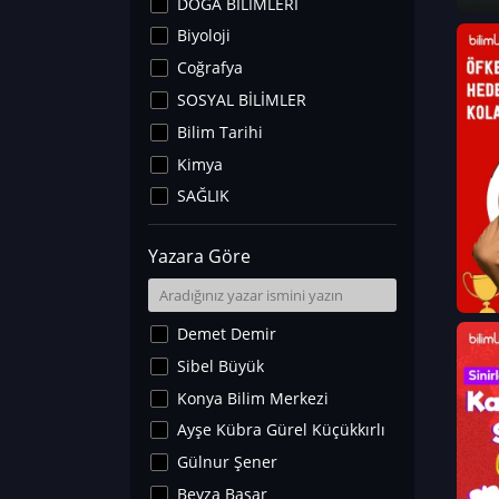
DOĞA BİLİMLERİ
Biyoloji
Coğrafya
SOSYAL BİLİMLER
Bilim Tarihi
Kimya
SAĞLIK
Sanat Tarihi
Yazara Göre
Fizik
Yer Bilimleri
Astronomi ve Uzay
Demet Demir
Noroloji
Sibel Büyük
Matematik
Konya Bilim Merkezi
Teknoloji
Ayşe Kübra Gürel Küçükkırlı
İklim Değişikliği
Gülnur Şener
Arkeoloji
Beyza Başar