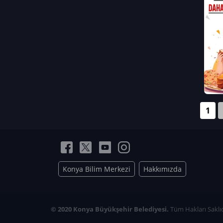
Neriman Nur Bahçıvan
İmran Verirşen
Mehmet Küçüktongur
Elmas Nur İbaoğlu
Yasemin Cömert
Müzeyyen Kalfazade
Zeynep Deresoy
Müzeyyen Büyüksamancı
1
Nazlı Ecem Görü
Esra Nur ELMAS
Konya Bilim Merkezi
Hakkımızda
© 2020 Konya Büyükşehir Belediyesi.
Tüm Hakları Saklıd