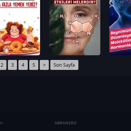
2
3
4
5
>
Son Sayfa
ır
ABRANERO