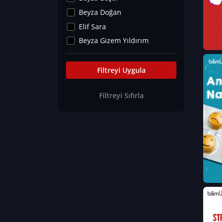
Kültür&Sanat
Beyza Doğan
Yaşam Tavsiyeleri
Elif Sara
Merakoloji
Beyza Gizem Yıldırım
Sağlık Tümü
İlknur İyigökler
Nadir Hastalıklar
Büşra Elif Kıvrak
Filtreyi Uygula
Eğitim Bilimleri
Fatma Beyza Öztürk
Filtreyi Sıfırla
Can TORUN
Hasan Gürel
Dilara Güven
Elif Sara
Ayşe Edanur Başer
Gözde Düriye Alkan
Onur Erdoğan
Ceren Eda Erol
Hacer Nur Küçükkırlı