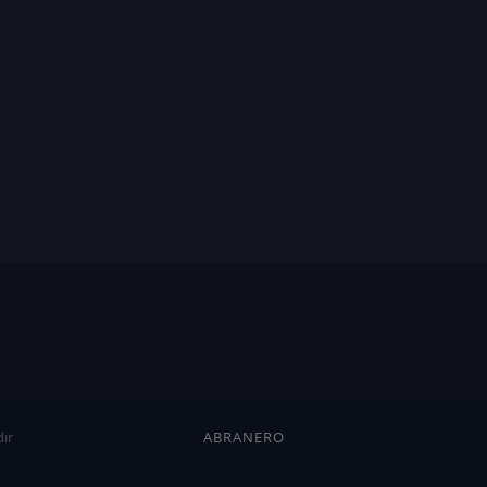
ır
ABRANERO