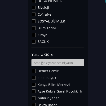
DOĞA BİLİMLERİ
Biyoloji
Coğrafya
SOSYAL BİLİMLER
Bilim Tarihi
Kimya
SAĞLIK
Sanat Tarihi
Yazara Göre
Fizik
Yer Bilimleri
Astronomi ve Uzay
Demet Demir
Noroloji
Sibel Büyük
Matematik
Konya Bilim Merkezi
Teknoloji
Ayşe Kübra Gürel Küçükkırlı
İklim Değişikliği
Gülnur Şener
Arkeoloji
Beyza Başar