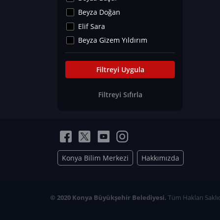
Kültür&Sanat
Beyza Doğan
Yaşam Tavsiyeleri
Elif Sara
Merakoloji
Beyza Gizem Yıldırım
Sağlık Tümü
İlknur İyigökler
Nadir Hastalıklar
Büşra Elif Kıvrak
Filtreyi Uygula
Eğitim Bilimleri
Fatma Beyza Öztürk
Filtreyi Sıfırla
Can TORUN
Hasan Gürel
Dilara Güven
Elif Sara
Ayşe Edanur Başer
Konya Bilim Merkezi
Hakkımızda
Gözde Düriye Alkan
Onur Erdoğan
Ceren Eda Erol
© 2020 Konya Büyükşehir Belediyesi.
Tüm Hakları Saklıd
Hacer Nur Küçükkırlı