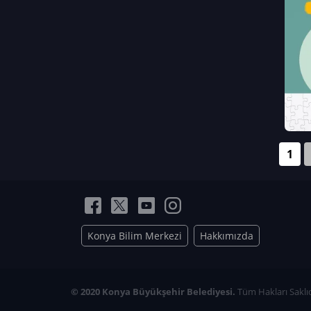
Neriman Nur Bahçıvan
İmran Verirşen
Mehmet Küçüktongur
Elmas Nur İbaoğlu
Yasemin Cömert
Müzeyyen Kalfazade
Zeynep Deresoy
Müzeyyen Büyüksamancı
1
Nazlı Ecem Görü
Esra Nur ELMAS
Konya Bilim Merkezi
Hakkımızda
© 2020 Konya Büyükşehir Belediyesi.
Tüm Hakları Saklıd