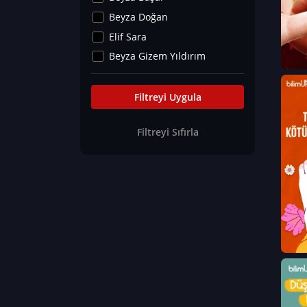
Kültür&Sanat
Beyza Doğan
Yaşam Tavsiyeleri
Elif Sara
Merakoloji
Beyza Gizem Yıldırım
Sağlık Tümü
İlknur İyigökler
Nadir Hastalıklar
Büşra Elif Kıvrak
Filtreyi Uygula
Eğitim Bilimleri
Fatma Beyza Öztürk
Filtreyi Sıfırla
Can TORUN
Hasan Gürel
Dilara Güven
Elif Sara
Ayşe Edanur Başer
Gözde Düriye Alkan
Onur Erdoğan
Ceren Eda Erol
Hacer Nur Küçükkırlı