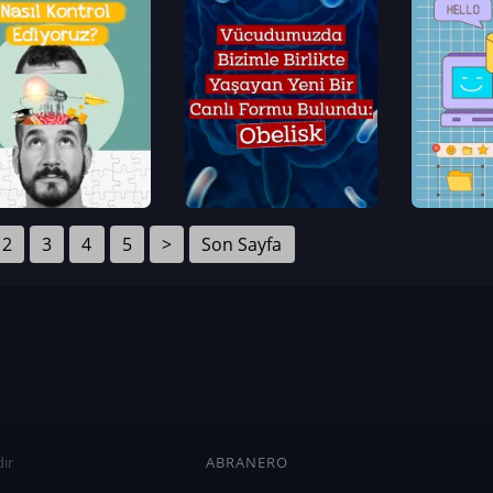
2
3
4
5
>
Son Sayfa
ır
ABRANERO