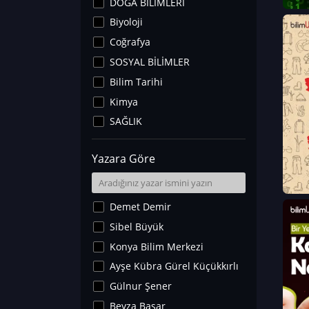
DOĞA BİLİMLERİ
Biyoloji
Coğrafya
SOSYAL BİLİMLER
Bilim Tarihi
Kimya
SAĞLIK
Sanat Tarihi
Yazara Göre
Fizik
Yer Bilimleri
Astronomi ve Uzay
Demet Demir
Noroloji
Sibel Büyük
Matematik
Konya Bilim Merkezi
Teknoloji
Ayşe Kübra Gürel Küçükkırlı
İklim Değişikliği
Gülnur Şener
Arkeoloji
Beyza Başar