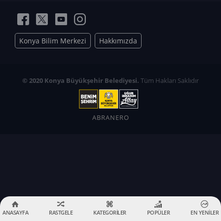
Konya Bilim Merkezi
Hakkımızda
© 2020 Konya Büyükşehir Belediyesi.
Tüm Hakları Saklıdır
ABRANERO
ANASAYFA
RASTGELE
KATEGORİLER
POPÜLER
EN YENİLER