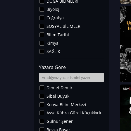
DOĞA BİLİMLERİ
Biyoloji
Coğrafya
SOSYAL BİLİMLER
Bilim Tarihi
Kimya
SAĞLIK
Sanat Tarihi
Yazara Göre
Fizik
Yer Bilimleri
Astronomi ve Uzay
Demet Demir
Noroloji
Sibel Büyük
Matematik
Konya Bilim Merkezi
Teknoloji
Ayşe Kübra Gürel Küçükkırlı
İklim Değişikliği
Gülnur Şener
Arkeoloji
Beyza Başar