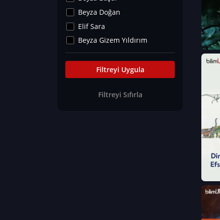
Kültür&Sanat
Beyza Doğan
Yaşam Tavsiyeleri
Elif Sara
Merakoloji
Beyza Gizem Yıldırım
Sağlık Tümü
İlknur İyigökler
Nadir Hastalıklar
Büşra Elif Kıvrak
Filtreyi Uygula
Eğitim Bilimleri
Fatma Beyza Öztürk
Filtreyi Sıfırla
Can TORUN
Hasan Gürel
Dilara Güven
Elif Sara
Ayşe Edanur Başer
Gözde Düriye Alkan
Onur Erdoğan
Ceren Eda Erol
Hacer Nur Küçükkırlı