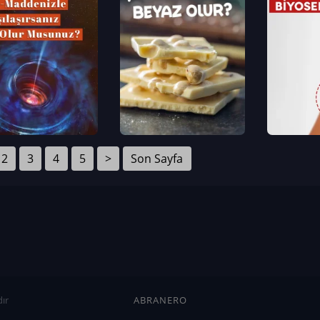
2
3
4
5
>
Son Sayfa
ır
ABRANERO