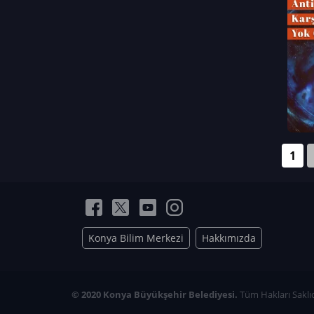
Neriman Nur Bahçıvan
İmran Verirşen
Mehmet Küçüktongur
Elmas Nur İbaoğlu
Yasemin Cömert
Müzeyyen Kalfazade
Zeynep Deresoy
Müzeyyen Büyüksamancı
1
Nazlı Ecem Görü
Esra Nur ELMAS
Konya Bilim Merkezi
Hakkımızda
© 2020 Konya Büyükşehir Belediyesi.
Tüm Hakları Saklıd