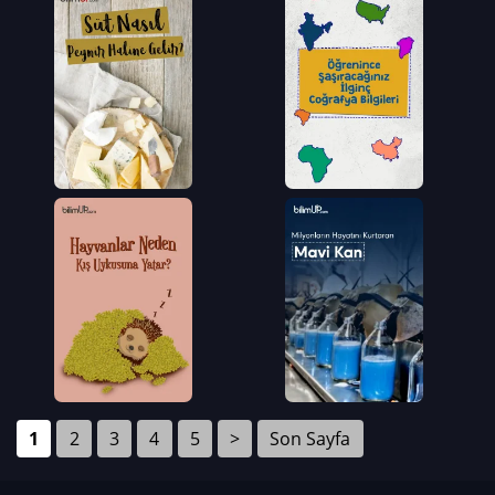
1
2
3
4
5
>
Son Sayfa