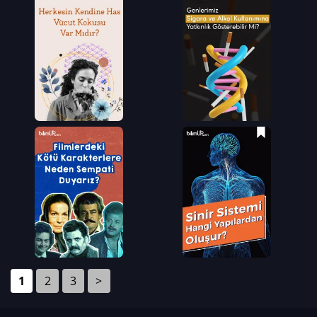
1
2
3
>