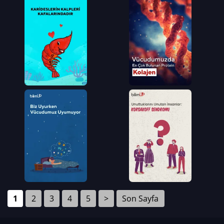
1
2
3
4
5
>
Son Sayfa