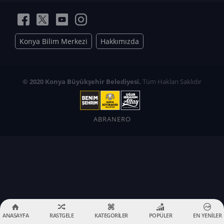
Konya Bilim Merkezi
Hakkımızda
© 2020 Konya Büyükşehir Belediyesi.
Tüm Hakları Saklıdır
ABRANERO
ANASAYFA
RASTGELE
KATEGORİLER
POPÜLER
EN YENİLER