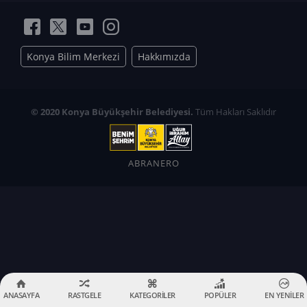
Konya Bilim Merkezi
Hakkımızda
© 2020 Konya Büyükşehir Belediyesi.
Tüm Hakları Saklıdır
ABRANERO
ANASAYFA
RASTGELE
KATEGORİLER
POPÜLER
EN YENİLER