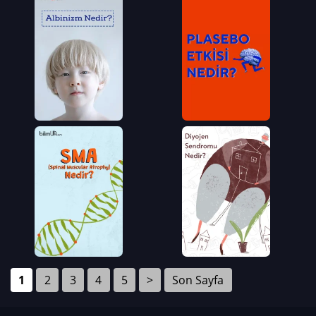
1
2
3
4
5
>
Son Sayfa