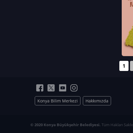
Neriman Nur Bahçıvan
İmran Verirşen
Mehmet Küçüktongur
Elmas Nur İbaoğlu
Yasemin Cömert
Müzeyyen Kalfazade
Zeynep Deresoy
Müzeyyen Büyüksamancı
1
Nazlı Ecem Görü
Esra Nur ELMAS
Konya Bilim Merkezi
Hakkımızda
© 2020 Konya Büyükşehir Belediyesi.
Tüm Hakları Saklıd