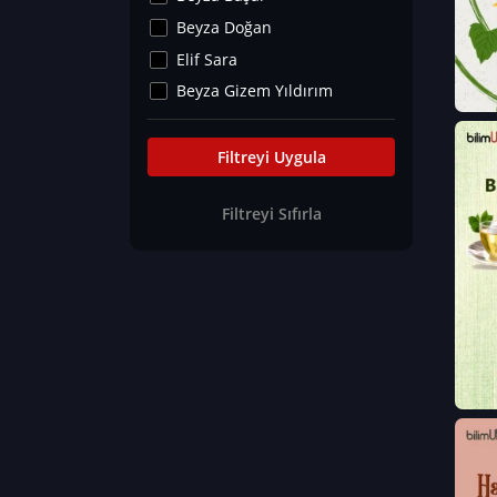
Kültür&Sanat
Beyza Doğan
Yaşam Tavsiyeleri
Elif Sara
Merakoloji
Beyza Gizem Yıldırım
Sağlık Tümü
İlknur İyigökler
Nadir Hastalıklar
Büşra Elif Kıvrak
Filtreyi Uygula
Eğitim Bilimleri
Fatma Beyza Öztürk
Filtreyi Sıfırla
Can TORUN
Hasan Gürel
Dilara Güven
Elif Sara
Ayşe Edanur Başer
Gözde Düriye Alkan
Onur Erdoğan
Ceren Eda Erol
Hacer Nur Küçükkırlı