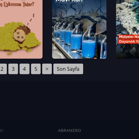
2
3
4
5
>
Son Sayfa
ır
ABRANERO