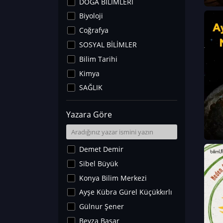
DOĞA BİLİMLERİ
Biyoloji
Coğrafya
SOSYAL BİLİMLER
Bilim Tarihi
Kimya
SAĞLIK
Sanat Tarihi
Yazara Göre
Fizik
Yer Bilimleri
Astronomi ve Uzay
Demet Demir
Noroloji
Sibel Büyük
Matematik
Konya Bilim Merkezi
Teknoloji
Ayşe Kübra Gürel Küçükkırlı
İklim Değişikliği
Gülnur Şener
Arkeoloji
Beyza Başar