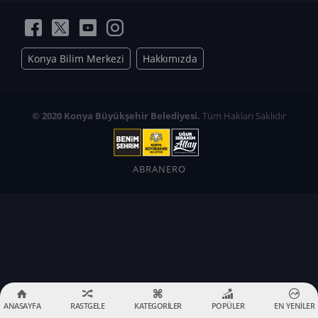
Konya Bilim Merkezi
Hakkımızda
© 2020 Konya Büyükşehir Belediyesi.
Tüm Hakları Saklıdır
ABRANERO
ANASAYFA
RASTGELE
KATEGORİLER
POPÜLER
EN YENİLER