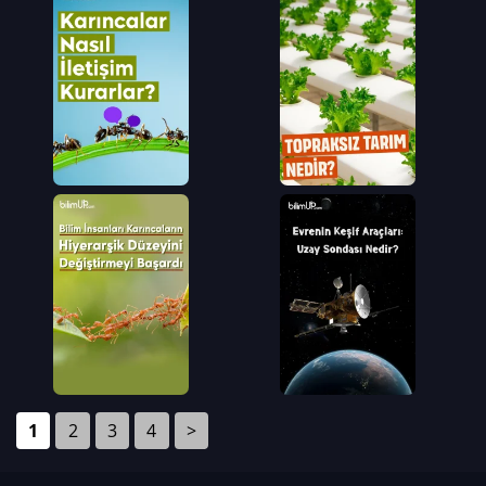
1
2
3
4
>