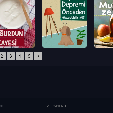
2
3
4
5
>
ır
ABRANERO