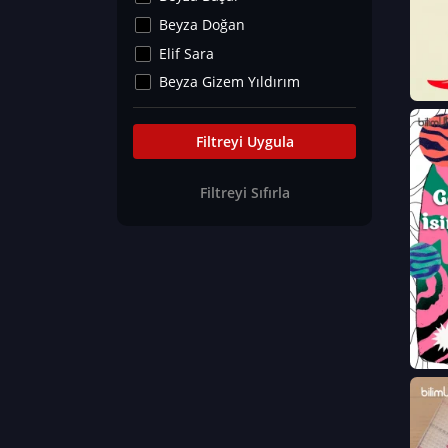
Kültür&Sanat
Beyza Doğan
Yaşam Tavsiyeleri
Elif Sara
Merakoloji
Beyza Gizem Yıldırım
Sağlık Tümü
İlknur İyigökler
Nadir Hastalıklar
Büşra Elif Kıvrak
Filtreyi Uygula
Eğitim Bilimleri
Fatma Beyza Öztürk
Filtreyi Sıfırla
Can TORUN
Hasan Gürel
Dilara Güven
Elif Sara
Ayşe Edanur Başer
Gözde Düriye Alkan
Onur Erdoğan
Ceren Eda Erol
Hacer Nur Küçükkırlı