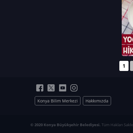
Neriman Nur Bahçıvan
İmran Verirşen
Mehmet Küçüktongur
Elmas Nur İbaoğlu
Yasemin Cömert
Müzeyyen Kalfazade
Zeynep Deresoy
Müzeyyen Büyüksamancı
1
Nazlı Ecem Görü
Esra Nur ELMAS
Konya Bilim Merkezi
Hakkımızda
© 2020 Konya Büyükşehir Belediyesi.
Tüm Hakları Saklıd