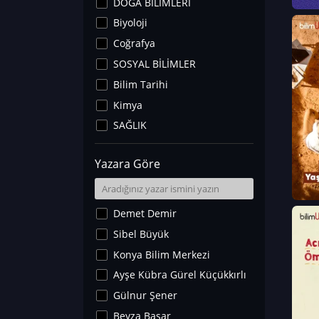
DOĞA BİLİMLERİ
Biyoloji
Coğrafya
SOSYAL BİLİMLER
Bilim Tarihi
Kimya
SAĞLIK
Sanat Tarihi
Yazara Göre
Fizik
Yer Bilimleri
Astronomi ve Uzay
Demet Demir
Noroloji
Sibel Büyük
Matematik
Konya Bilim Merkezi
Teknoloji
Ayşe Kübra Gürel Küçükkırlı
İklim Değişikliği
Gülnur Şener
Arkeoloji
Beyza Başar