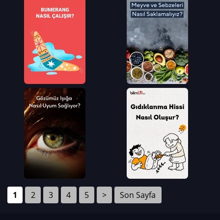
1
2
3
4
5
>
Son Sayfa